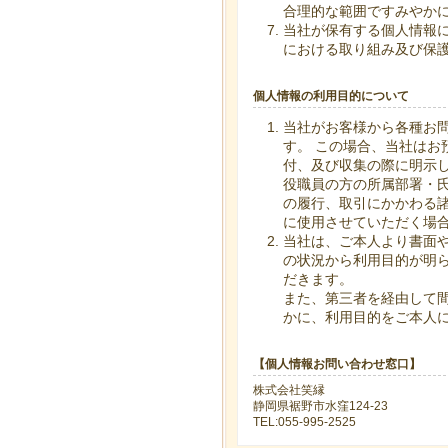
合理的な範囲ですみやか
当社が保有する個人情報
における取り組み及び保
個人情報の利用目的について
当社がお客様から各種お
す。 この場合、当社はお
付、及び収集の際に明示し
役職員の方の所属部署・
の履行、取引にかかわる
に使用させていただく場
当社は、ご本人より書面や
の状況から利用目的が明
だきます。
また、第三者を経由して
かに、利用目的をご本人
【個人情報お問い合わせ窓口】
株式会社笑縁
静岡県裾野市水窪124-23
TEL:055-995-2525